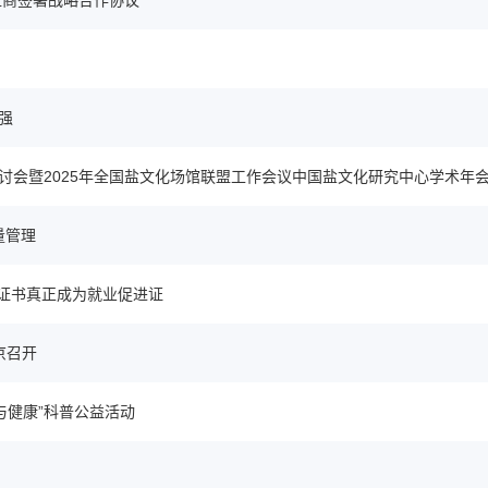
应商签署战略合作协议
强
讨会暨2025年全国盐文化场馆联盟工作会议中国盐文化研究中心学术年
量管理
工证书真正成为就业促进证
京召开
与健康”科普公益活动