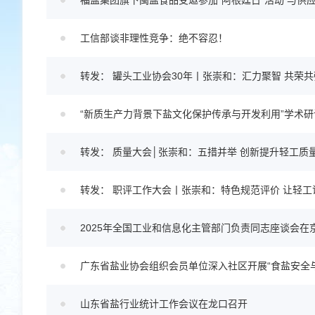
福盐集团旗下闽盐食品受邀参加“阿根廷日”活动 与供
工信部谈非理性竞争：绝不容忍！
转发： 罐头工业协会30年丨张崇和：汇力聚智 共荣共
“新质生产力背景下盐文化保护传承与开发利用”学术研
转发： 质量大会│张崇和：五措并举 创新提升轻工质
转发： 职评工作大会丨张崇和：特色规范评价 让轻
2025年全国工业和信息化主管部门负责同志座谈会在
广东省盐业协会组织会员单位深入社区开展“食盐安全
山东省盐行业统计工作会议在龙口召开