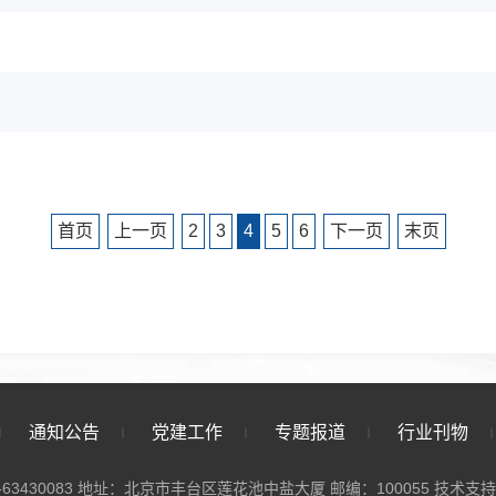
首页
上一页
2
3
4
5
6
下一页
末页
通知公告
党建工作
专题报道
行业刊物
-63430083 地址：北京市丰台区莲花池中盐大厦 邮编：100055
技术支持