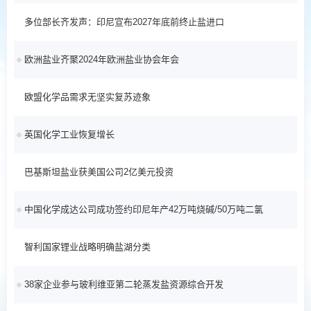
多位部长齐发声：印尼宣布2027年底前终止盐进口
2026/02/11
欧洲盐业齐聚2024年欧洲盐业协会年会
2026/02/11
欧盟化学品需求无坚实复苏迹象
2024/08/12
英国化学工业恢复增长
2024/08/12
巴基斯坦盐业获美国公司2亿美元投资
2024/08/12
中国化学成达公司成功签约印尼年产42万吨烧碱/50万吨二氯
2024/06/14
乙烷项目
智利国家锂业战略明确盐湖分类
2024/06/14
38家企业参与玻利维亚第二轮蒸发盐资源综合开发
2024/06/14