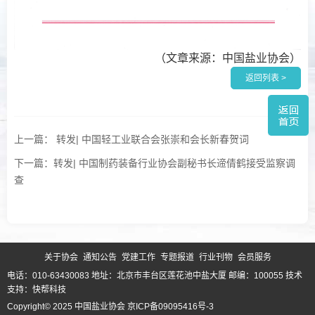
（文章来源：中国盐业协会）
返回列表 >
上一篇： 转发| 中国轻工业联合会张崇和会长新春贺词
下一篇：转发| 中国制药装备行业协会副秘书长遆倩鹤接受监察调
查
关于协会
通知公告
党建工作
专题报道
行业刊物
会员服务
电话：010-63430083 地址：北京市丰台区莲花池中盐大厦 邮编：100055
技术
支持：快帮科技
Copyright© 2025 中国盐业协会
京ICP备09095416号-3