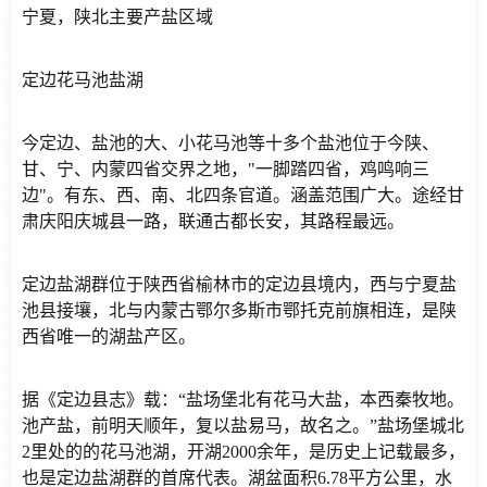
宁夏，陕北主要产盐区域
定边花马池盐湖
今定边、盐池的大、小花马池等十多个盐池位于今陕、
甘、宁、内蒙四省交界之地，"一脚踏四省，鸡鸣响三
边"。有东、西、南、北四条官道。涵盖范围广大。途经甘
肃庆阳庆城县一路，联通古都长安，其路程最远。
定边盐湖群位于陕西省榆林市的定边县境内，西与宁夏盐
池县接壤，北与内蒙古鄂尔多斯市鄂托克前旗相连，是陕
西省唯一的湖盐产区。
据《定边县志》载：“盐场堡北有花马大盐，本西秦牧地。
池产盐，前明天顺年，复以盐易马，故名之。”盐场堡城北
2里处的的花马池湖，开湖2000余年，是历史上记载最多，
也是定边盐湖群的首席代表。湖盆面积6.78平方公里，水