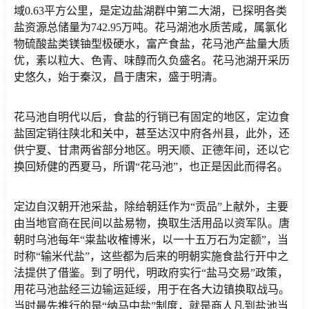
域0.63平方公里，是定边盐湖群中第二大湖，已探明各类
盐资源总储量为742.95万吨。花马湖池水质苦咸，属氯化
物硫酸盐类镁铀型极硬水，富产食盐，花马池产盐量大质
优，素以粒大、色青、味醇而久负盛名。花马池湖开采历
史悠久，始于秦汉，昌于唐宋，盛于明清。
花马池自明代以后，食盐的行销已有固定的地区，定边食
盐固定销往陕北和关中，甚至达汉中府各州县，此外，还
供宁夏、甘肃两省部分地区。明天顺、正德年间，还以它
换回矫健的西夏马，所谓“花马池”，也正是因此而得名。
定边自汉朝开池采盐，除给朝廷作为“贡品”上献外，主要
由当地官商在民间以盐易物，换取生活用品以资军队。唐
朝时乌池每年“粜盐收榷博米，以一十五万石为定额”，当
时称“输米代盐”，这些都为后来的明朝实施食盐行开中之
法提供了借鉴。到了明代，明政府实行“盐马交易”政策，
用花马池盐经三边输运延绥，用于在各大边镇换取战马。
当时最先推行的是“纳马中盐”制度，就是商人凡到盐池当