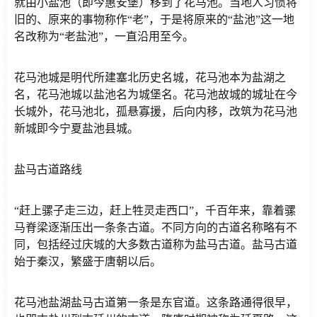
就由小盐池（即今惠安堡）移到了花马池。当地人习惯将
旧的、原来的事物称作“老”，于是将原来的“盐池”这一地
名改称为“老盐池”，一直沿用至今。
花马池城是明代所建塞北历史名城，花马池本为盐湖之
名，花马池城以盐池名为城堡名。花马池故城的城址在今
长城外，花马池北，孤悬寡援，后向内移，改筑为花马池
新城即今宁夏盐池县城。
盐马古道路线
“赶上骡子走三边，赶上牲灵走西口”，千百年来，靠着骡
马脊梁逐渐压出一条条古道。不同方向的古道名称略有不
同，包括经过庆城的大多数古道称为盐马古道。盐马古道
始于秦汉，繁盛于唐朝以后。
花马池盐湖盐马古道第一条是东官道。这条路通得很早，