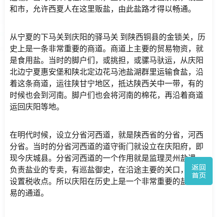
和市，允许西夏人在这里贩盐，由此盐路才得以畅通。
从宁夏的下马关到庆阳的驿马关 到陕西铜县的金锁关，历
史上是一条非常重要的商道。商道上主要的贸易物资，就
是食用盐。当时的脚户们，或挑担，或骡马驮运，从庆阳
北边宁夏惠安堡和陕北定边花马池盐湖群里运输食盐，沿
着这条商道，运往陕甘宁地区，抵达陕西关中一带，有的
时候也会到河南。脚户们也会将河南的棉花，再沿着商道
运回庆阳等地。
在明代时候，设立分省河西道，就是陕西省的分省，河西
分省。当时的分省河西道的道守衙门就设立在庆阳府，即
现今庆城县。分省河西道的一个作用就是监理灵州盐课，
负责盐业的专卖，有巡盐御史，在沿途主要的关口，都会
设置税收点。所以庆阳在历史上是一个非常重要的盐绵贸
易的通道。