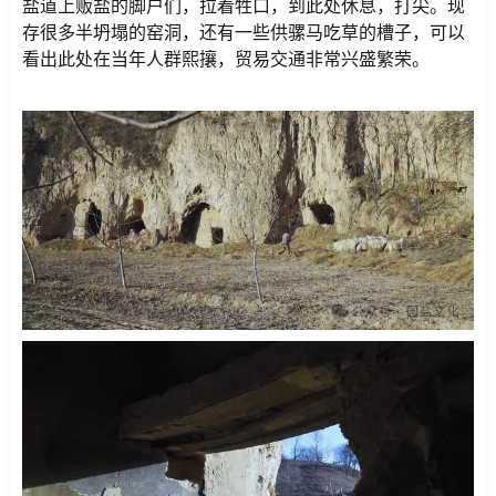
盐道上贩盐的脚户们，拉着牲口，到此处休息，打尖。现
存很多半坍塌的窑洞，还有一些供骡马吃草的槽子，可以
看出此处在当年人群熙攘，贸易交通非常兴盛繁荣。