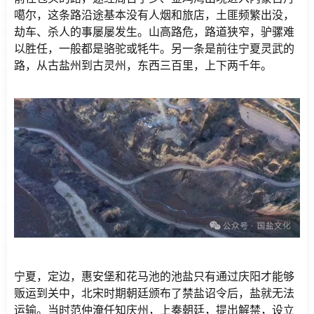
噶尔，这条路沿途基本没有人烟和旅店，土匪频繁出没，
劫车、杀人的事屡屡发生。山高路危，路道狭窄，驴骡难
以胜任，一般都是骆驼或牦牛。另一条是前往宁夏灵武的
路，从古盐州到古灵州，东西三百里，上下两千年。
宁夏，定边，惠安堡和花马池的池盐只有通过庆阳才能够
贩运到关中，北宋时期朝廷颁布了禁盐诏令后，盐就无法
运输。当时范仲淹任知庆州，上奏朝廷，提出解禁，设立