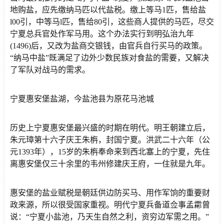
地购盐，应先缴纳马匹以代盐税。缴上等马1匹，售给盐
l00引，中等马l匹，售给80引，这些商人提供的马匹，尽交
宁夏总兵官处作军马用。这个办法实行到明弘治九年
(1496)后，又改为盐商交银钱，由官兵自行买马的政策。
“纳马中盐”既满足了边外少数民族对食盐的需要，又解决
了军队对战马的需求。
宁夏惠安堡盐湖，今盐池县为原花马池城
历史上宁夏惠安堡最兴盛的时期在明代。明王朝建立后，
朱元璋第十六子庆王朱栴，封国宁夏。洪武二十六年（公
元1393年），15岁的朱栴奉命来到西北塞上的宁夏，先住
离惠安堡仅三十余里的韦州修建庆王府，一住就是九年。
惠安堡的盐业赋税是朝廷供边防买马、用作军饷的重要财
政来源，所以很受国家重视。明代宁夏兵备道佥事孟霦曾
说：“宁夏小盐池，乃天生自然之利，资穷边军需之用。”