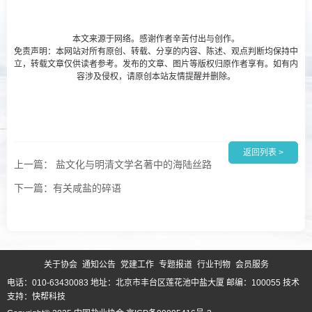
本文来源于网络。感谢作者辛苦付出与创作。
免责声明：本网站对所有原创、转载、分享的内容、陈述、观点判断均保持中
立，转载文章仅供读者参考。发布的文章、图片等版权归原作者享有。如有内
容涉及侵权，请原创本站友情提醒并删除。
返回列表 >
上一篇： 盐文化与明清文学名著中的海陆丝路
下一篇：有关咸盐的碎语
关于协会
通知公告
党建工作
专题报道
行业刊物
会员服务
电话：010-63430083 地址：北京市丰台区莲花池中盐大厦 邮编：100055
技术
支持：快帮科技