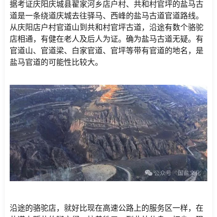
据考证庆阳庆城县翟家河乡店户村、共和村官坪的盐马古
道是一条绕道庆城去往驿马、西峰的盐马古道官道路线。
从庆阳店户村官道山到共和村官坪古道，沿途有数个骆驼
店相通，有健在老人及后人为证。确为盐马古道无疑。有
官道山、官道梁、白家官道、官坪等带有官道的地名，是
盐马官道的可能性比较大。
沿途的骆驼店，就好比现在高速公路上的服务区一样，在