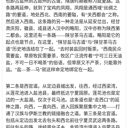
也即古盐州到古延州的古道，隋唐时期被称为延夏路。这
条路再延伸，就到了宝鸡的凤翔，凤翔是通西域“丝绸之
路”的要道，地处西北、西南的要隘，有“关西都会”之称。
然后进入西南。这条路的另一种走法是从延安岔出，经甘
肃庆阳，徽县、成县进入汉中的略阳，汉中亦称为陕西第
二都会。这里还有一条路——陕甘茶马古道。略阳是它的
起点也是节点，在这里，“陕甘盐马古道”与“陕甘茶马古
道”历史地连结在了一起。“去时装盐回时贩茶。”西南民众
需要盐，草原牧民需要茶，牧区广泛流传着“宁可三日无油
盐，不可一日不喝茶”的俗语，但草原又不产茶，只能靠外
运。“盐—茶—马”就这样命定地绑定在一起。
第二条是西官道。从定边县城出发，往西，经过西梁湾，
从莲花池进入盐池县，最终抵达宁夏固原。莲花池也是定
边的一大盐湖。仅次于花马池。这条道也是“走西口”的延
伸之路，向西，一直向西，进入回族聚居集中之地——打
通了汉族与伊斯兰教的链接融合之道。第三条是北官道。
包括从定边出发北去包头和西北前往宁夏灵武这两条路。
前往包头的路，途经周台子乡、金鸡湾出境进入内蒙古丹