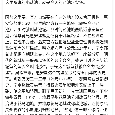
这里所说的小盐池，就是今天的盐池惠安堡。
因盐之重要，官方自然要在产盐的地方设立管理机构。惠
安堡盐湖北边十余里的地方有一座城堡（即指今老盐
池），那时就叫盐池城。那时的盐池城虽临近惠安堡盐
湖，但毕竟离惠安堡盐湖还有十几里路程，不在盐湖边
上，管理不方便。后来官方就把这些盐业管理机构搬迁到
盐湖东岸的居民点。明嘉靖六年（公元1527年），宁夏都
御史翟鹏向朝廷上奏，在这个地方筑起了一座新城堡。明
代的新城堡一般都以堡长的名字命名，或许当时这座新筑
城堡的堡长名叫“惠安”，于是这个城堡就被命名为“惠安
堡”。屈指算来，惠安堡这个古堡至今约有五百年的历史
了。明朝万历三十三年（公元1605年），都察院右副都御
史、宁夏巡抚黄嘉善主持将惠安堡城墙外又砌上了一层
砖，使之更加坚固。到了民国初年，袁世凯国民政府下令
撤州置县。1913年，将原灵州花马池分州改置盐池县，县
治设于花马池城，并将原花马池城改称盐池城，还将原属
灵州管辖的小盐池划归盐池县。“盐池”这一地名称谓，也