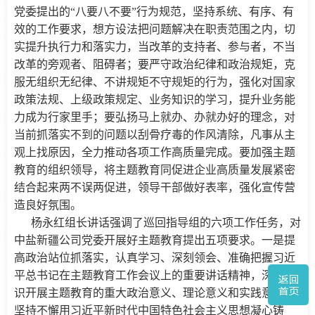
党委提出的“八要八不要”行为规范，坚持系统、有序、有
效的工作要求，想方设法把问题解决在职责范围之内，切
实提升执行力和落实力，当改革的支持者、参与者，不当
改革的旁观者、阻碍者；要严守政治纪律和政治规矩，克
服无组织无纪律、不讲规矩不守规矩的行为，强化对国家
政策法规、上级政策规定、业务知识的学习，提升业务能
力成为行家里手；要弘扬马上就办、办就办好的理念，对
当前抓落实不到的问题以刮骨疗毒的作风清除，凡事从主
观上找原因，全力推动各项工作高质量完成。要加强主题
教育的组织领导，将主题教育同促进企业高质量发展紧密
结合起来两不误两促进，领导干部做好表率，强化宣传营
造良好氛围。
杨永红组长讲话强调了巡回指导组的六项工作任务，对
中盐新疆公司党委开展好主题教育提出五项要求。一是提
高政治站位抓落实，认真学习、深刻领会、准确把握习近
平总书记在主题教育工作会议上的重要讲话精神，深刻认
识开展主题教育的重大政治意义、理论意义和实践意义，
坚持不懈用习近平新时代中国特色社会主义思想凝心铸