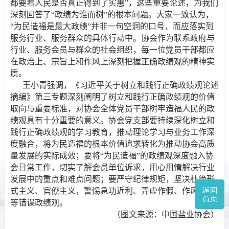
都要看人民是否真正得到了实惠”，这些重要论述，为我们
深刻回答了“政绩为谁而树”的根本问题。大家一致认为，
“为民造福是最大政绩”并非一句空洞的口号，而应落实到
服务行业、服务群众的具体行动中。协会作为联系政府与
行业、服务会员与群众的社会组织，每一位党员干部都应
在政治上、宗旨上和作风上深刻把握正确政绩观的精神实
质。
王小青强调，《习近平关于树立和践行正确政绩观论述
摘编》第三专题深刻阐明了树立和践行正确政绩观的价值
取向与重要标准，对协会全体党员干部树牢造福人民的政
绩观具有十分重要的意义。协会党支部要持续深化树立和
践行正确政绩观的学习教育，推动理论学习与业务工作深
度融合，将为民造福的根本价值追求转化为推动协会高质
量发展的实际成效；要将“为民造福”的政绩观深度融入协
会日常工作，切实了解会员单位诉求，用心用情解决行业
发展中的重点和难点问题；要严守纪律规矩，坚决杜绝形
式主义、官僚主义，警惕急功近利、弄虚作假、作风不实
等错误政绩观。
（图文来源：中国盐业协会）