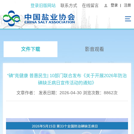
登录旧版网站
联系方式
在线留言
登录
注册
文件下载
影音观看
“碘”亮健康 普惠民生| 10部门联合发布《关于开展2026年防治
碘缺乏病日宣传活动的通知》
文章作者： 发表日期：2026-04-30 浏览次数：8862次