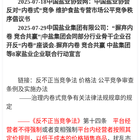
2025-07-18
中国盐业协会网：
中国盐业协会
反对“内卷式”竞争 维护食盐专营市场公平竞争秩
序倡议书
2025-07-29
中国盐业集团有限公司：
“摒弃内
卷 竞合共赢”|中盐集团会同部分行业骨干企业召
开反“内卷”座谈会
-摒弃内卷 竞合共赢 中盐集团
等8家盐业企业联合行动宣言
链接：
反不正当竞争法 价格法 公平竞争审查
条例及实施办法
——治理内卷式竞争有关法律法规规章的规
定
——《反不正当竞争法》
第十四条
平台经
营者不得强
制
或者变相强制
平台内经营者按照其
定价规则，以低于成本的价格销售商品
，扰乱市