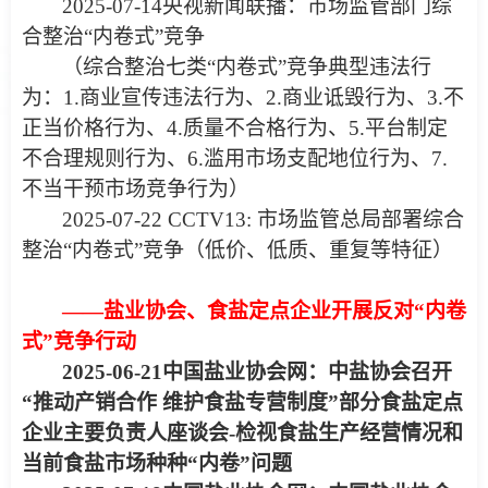
2025-07-14
央视新闻联播：
市场监管部门综
合整治“内卷式”竞争
（综合整治七类“内卷式”竞争典型违法行
为：
1.
商业宣传违法行为
、
2.
商业诋毁行为
、
3.
不
正当价格行为
、
4.
质量不合格行为
、
5.
平台制定
不合理规则行为
、
6.
滥用市场支配地位行为
、
7.
不当干预市场竞争行为
）
2025-07-22 CCTV13:
市场监管总局部署综合
整治“内卷式”竞争（低价、低质、重复等特征）
——
盐业协会、
食盐定点企业
开展反对“内卷
式”竞争行动
2025-06-21
中国盐业协会网：
中盐协会召开
“推动产销合作 维护食盐专营制度”部分食盐定点
企业主要负责人座谈会
-检视食盐生产经营情况和
当前食盐市场种种“内卷”问题