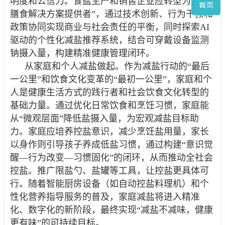
明度和公信力。食盐生产和销售企业应转型为“健康
膳食解决方案提供者”，通过技术创新、行为干预和
政策协同实现商业与社会责任的平衡，同时探索AI
驱动的个性化减盐推荐系统，结合可穿戴设备监测
钠摄入量，构建精准健康管理闭环。
从家庭和个人减盐做起。作为减盐行动的“最后
一公里”和饮食文化变革的“最初一公里”，家庭和个
人是健康生活方式的践行者和社会饮食文化转型的
基础力量。通过优化日常饮食和烹饪习惯，家庭能
从“微观层面”降低盐摄入量，为宏观减盐目标助
力。家庭应培养控盐意识，减少烹饪盐用量，家长
以身作则引导孩子养成低盐习惯，通过构建“意识觉
醒—行为改变—习惯固化”的闭环，从而推动全社会
控盐。推广限盐勺、盐罐等工具，让控盐更具体可
行。随着智能厨房设备（如自动控盐料理机）和个
性化营养指导服务的普及，家庭减盐将进入精准
化、数字化的新阶段，最终实现“减盐不减味，健康
更有味”的可持续目标。